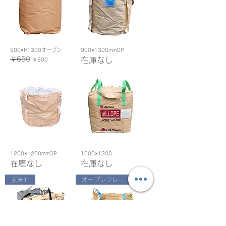
900×H1300オープン
900×1300mmOP
通常価格
￥650
セール価格
在庫なし
￥600
1200×1200mmOP
1000×1200
在庫なし
在庫なし
玄米1t
オープンフレコン