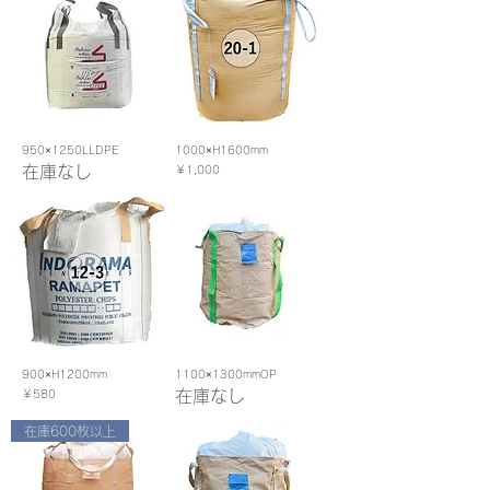
950×1250LLDPE
1000×H1600mm
在庫なし
価格
￥1,000
900×H1200mm
1100×1300mmOP
価格
在庫なし
￥580
在庫600枚以上