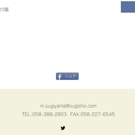
付嘱
シェア
m.sugiyama@sugisho.com
TEL:058-388-2803
FAX:058-227-6545