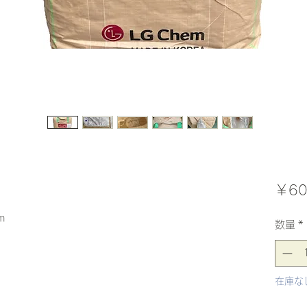
￥60
m
数量
*
在庫な